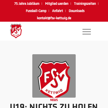
75 Jahre Jubiläum
Mitglied werden
Trainingszeiten
Fussball-Camp
Anfahrt
Downloads
kontakt@fsv-kettwig.de
NEWS
U19: NICHTS ZU HOLEN