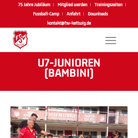
75 Jahre Jubiläum
Mitglied werden
Trainingszeiten
Fussball-Camp
Anfahrt
Downloads
kontakt@fsv-kettwig.de
U7-JUNIOREN
(BAMBINI)